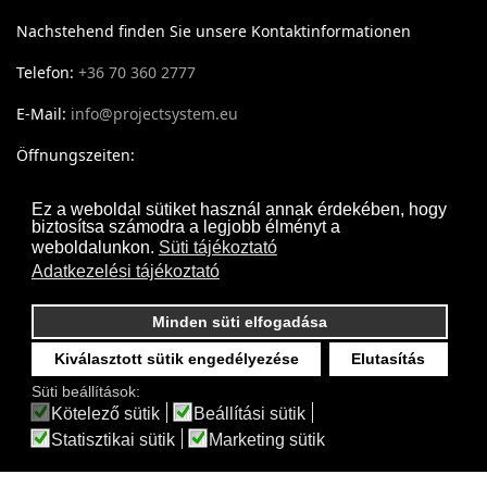
Nachstehend finden Sie unsere Kontaktinformationen
Telefon:
+36 70 360 2777
E-Mail:
info@projectsystem.eu
Öffnungszeiten:
Montag - Donnerstag: 09:30-17:30
Ez a weboldal sütiket használ annak érdekében, hogy
biztosítsa számodra a legjobb élményt a
Freitag: 09:30-16:30
weboldalunkon.
Süti tájékoztató
Adatkezelési tájékoztató
Minden süti elfogadása
Kiválasztott sütik engedélyezése
Elutasítás
Süti beállítások:
Kötelező sütik
Beállítási sütik
Statisztikai sütik
Marketing sütik
Projectsystem - © 2017- 2026 Minden jog fenntartva